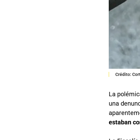
Crédito: Cor
La polémica
una denunc
aparentem
estaban co