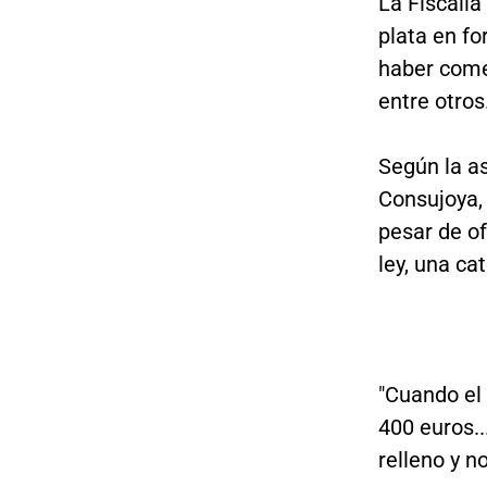
La Fiscalía
plata en f
haber comet
entre otros
Según la a
Consujoya, 
pesar de of
ley, una ca
"Cuando el
400 euros.
relleno y n