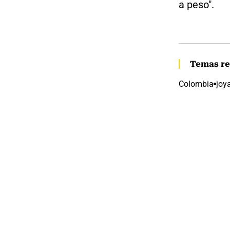
a peso".
Temas re
Colombia
joy