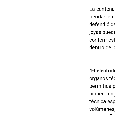
La centena
tiendas en 
defendió d
joyas pued
conferir es
dentro de l
“El
electro
órganos té
permitida p
pionera en 
técnica es
volúmenes, 