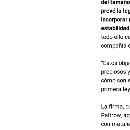
del tamaño
prevé la le
incorporar
estabilidad
todo ello c
compañía 
“Estos obje
preciosos y
cómo son e
primera ley
La firma, c
Paltrow, ag
con metale