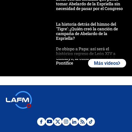
tomar Abelardo de la Espriella sin
necesidad de pasar por el Congreso
La historia detrás del himno del
'Tigre': ¿Quién creó la canción de
campaña de Abelardo de la
Espriella?
De obispo a Papa: así será el
histórico regreso de León XIV a
Chiclayo, la cuna espiritual del
Pontífice
Más videos
Polémica por rabino, pastor y
sacerdote en la posesión de Abelardo
de la Espriella: ¿Se violó el Estado
laico?
🔴 EN VIVO | Primer discurso de
Abelardo de la Espriella como
presidente de Colombia
¿La posesión de Abelardo De la
Espriella en Cali inicia la