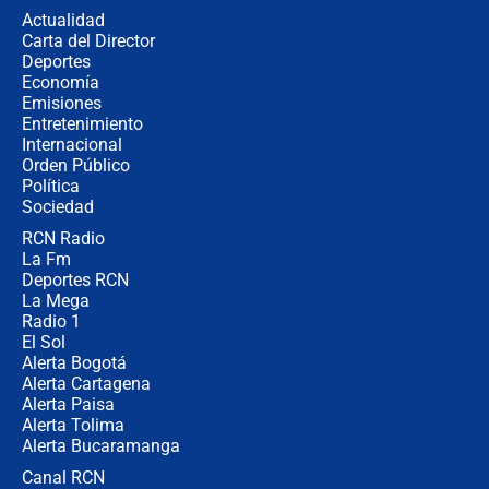
descentralización en Colombia? Esto
Actualidad
respondió el alcalde Eder
Carta del Director
Así será la posesión de Abelardo de
Deportes
la Espriella este 7 de agosto:
Economía
cronograma oficial y detalles clave
Emisiones
Entretenimiento
Internacional
Desde dermatitis hasta infecciones:
Orden Público
los riesgos de usar cascos de motos
Política
de aplicaciones de transporte
Sociedad
RCN Radio
¿Cómo comprar dólares desde el
La Fm
celular? Requisitos, pasos y
recomendaciones
Deportes RCN
La Mega
Radio 1
El Sol
Alerta Bogotá
Alerta Cartagena
Alerta Paisa
Alerta Tolima
Alerta Bucaramanga
Canal RCN