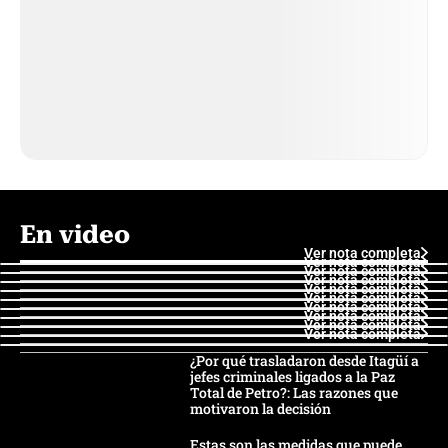
En video
Ver nota completa
Ver nota completa
Ver nota completa
Ver nota completa
Ver nota completa
Ver nota completa
Ver nota completa
Ver nota completa
Ver nota completa
Ver nota completa
¿Por qué trasladaron desde Itagüí a
jefes criminales ligados a la Paz
Total de Petro?: Las razones que
motivaron la decisión
Estas son las medidas que puede