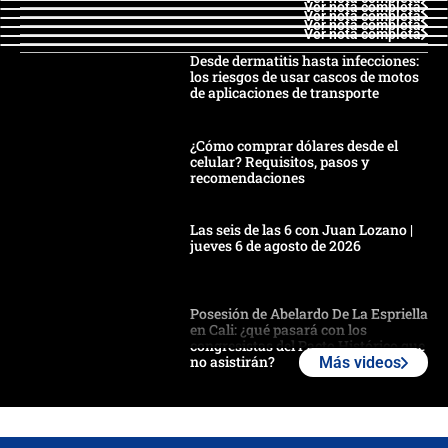
Ver nota completa
Ver nota completa
Ver nota completa
Ver nota completa
Desde dermatitis hasta infecciones:
los riesgos de usar cascos de motos
de aplicaciones de transporte
¿Cómo comprar dólares desde el
celular? Requisitos, pasos y
recomendaciones
Las seis de las 6 con Juan Lozano |
jueves 6 de agosto de 2026
Posesión de Abelardo De La Espriella
en Cali: ¿qué pasará con los
congresistas del Pacto Histórico que
no asistirán?
Más videos
Álvaro Uribe asistirá a la posesión y
crece el pulso por la elección del
contralor