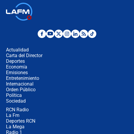
🔴 EN VIVO | Noticiero La FM con
Juan Lozano - 6 de agosto de 2026
¿Por qué De la Espriella gobernará
desde Barranquilla? Experto explica
la razón
Actualidad
Carta del Director
Estratega de Abelardo de la Espriella
Deportes
revela cómo venció a la “casta
Economía
política” en campaña: “Estaba
Emisiones
completamente seguro”
Entretenimiento
Internacional
Alias ‘Calarcá’ habría pagado $60
Orden Público
millones al mes a un supuesto
Política
coronel para filtrar información del
Ejército
Sociedad
RCN Radio
Las razones para escoger al nuevo
La Fm
director de la Policía
Deportes RCN
La Mega
Radio 1