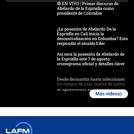
🔴 EN VIVO | Primer discurso de
Abelardo de la Espriella como
presidente de Colombia
¿La posesión de Abelardo De la
Espriella en Cali inicia la
descentralización en Colombia? Esto
respondió el alcalde Eder
Así será la posesión de Abelardo de
la Espriella este 7 de agosto:
cronograma oficial y detalles clave
Desde dermatitis hasta infecciones:
los riesgos de usar cascos de motos
de aplicaciones de transporte
Más videos
¿Cómo comprar dólares desde el
celular? Requisitos, pasos y
recomendaciones
Las seis de las 6 con Juan Lozano |