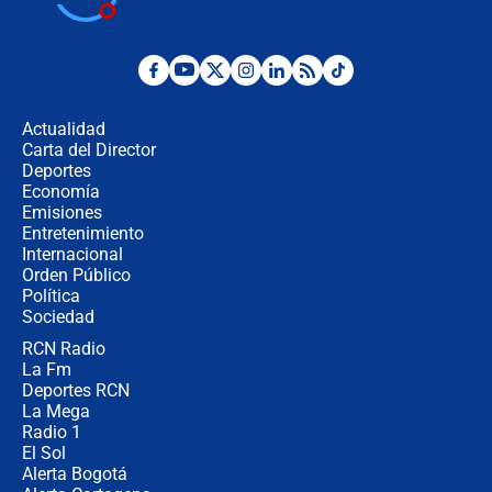
jueves 6 de agosto de 2026
Posesión de Abelardo De La Espriella
en Cali: ¿qué pasará con los
congresistas del Pacto Histórico que
Actualidad
no asistirán?
Carta del Director
Álvaro Uribe asistirá a la posesión y
Deportes
crece el pulso por la elección del
Economía
contralor
Emisiones
Entretenimiento
Internacional
🔴 EN VIVO | Noticiero La FM con
Orden Público
Juan Lozano - 6 de agosto de 2026
Política
Sociedad
RCN Radio
¿Por qué De la Espriella gobernará
La Fm
desde Barranquilla? Experto explica
la razón
Deportes RCN
La Mega
Radio 1
El Sol
Alerta Bogotá