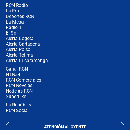
RCN Radio
Nueva Minsalud sobre las EPS
La Fm
intervenidas: "Realizaremos una
alta cirugía" para ver cuáles
Deportes RCN
sobreviven
La Mega
Radio 1
El Sol
Alerta Bogotá
Alerta Cartagena
Alerta Paisa
Alerta Tolima
Alerta Bucaramanga
Canal RCN
NTN24
RCN Comerciales
RCN Novelas
Noticias RCN
SuperLike
La República
RCN Social
ATENCIÓN AL OYENTE