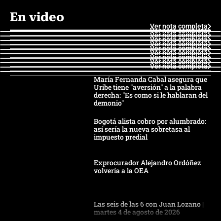
En video
Ver nota completa
Ver nota completa
Ver nota completa
Ver nota completa
Ver nota completa
Ver nota completa
Ver nota completa
Ver nota completa
Ver nota completa
Ver nota completa
María Fernanda Cabal asegura que
Uribe tiene "aversión" a la palabra
derecha: "Es como si le hablaran del
demonio"
Bogotá alista cobro por alumbrado:
así sería la nueva sobretasa al
impuesto predial
Exprocurador Alejandro Ordóñez
volvería a la OEA
Las seis de las 6 con Juan Lozano |
martes 4 de agosto de 2026