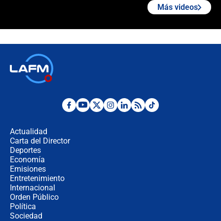
Más videos
🔴 EN VIVO | Noticiero La FM con
Juan Lozano - 4 de agosto de 2026
Ángela Benedetti revela el papel que
habría tenido Verónica Alcocer en la
campaña de Petro
Cabal revela por qué De la Espriella
no la quiso en el gabinete y
confirma: "Quiero ser presidente en
Actualidad
2030"
Carta del Director
Fiscal de EE.UU., director de la DEA
Deportes
y Bernie Moreno asistirán a la
Economía
posesión presidencial de Abelardo de
Emisiones
La Espriella
Entretenimiento
Internacional
Campaña Petro: Los puntos claros
Orden Público
de la Fiscalía a Ricardo Roa para
Política
buscar una eventual negociación
Sociedad