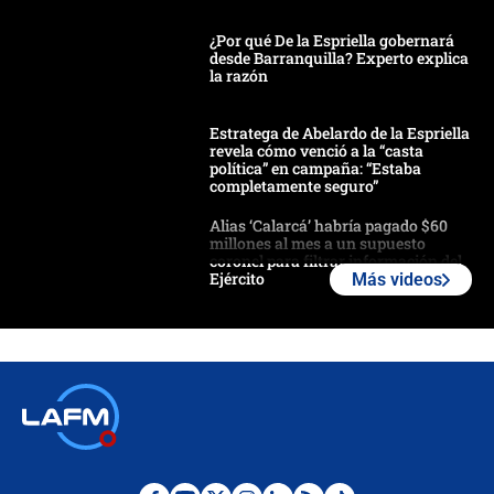
¿Por qué De la Espriella gobernará
desde Barranquilla? Experto explica
la razón
Estratega de Abelardo de la Espriella
revela cómo venció a la “casta
política” en campaña: “Estaba
completamente seguro”
Alias ‘Calarcá’ habría pagado $60
millones al mes a un supuesto
coronel para filtrar información del
Ejército
Más videos
Las razones para escoger al nuevo
director de la Policía
"Prohibir es la salida fácil": ¿Qué
futuro les espera a las cabalgatas en
Colombia?