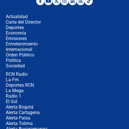
Ministro de Defensa no descarta el
uso de la UNDMO ante posibles
disturbios durante la posesión
Actualidad
Carta del Director
"No hubo fraude ni posibilidad de
Deportes
fraude": Auditoría respondió a
Economía
señalamientos de Petro sobre
Emisiones
elección de Abelardo de La Espriella
Entretenimiento
Internacional
Tras su posesión, presidente De la
Orden Público
Espriella empieza gira por regiones
Política
donde perdió
Sociedad
RCN Radio
Las seis de las 6 con Juan Lozano |
La Fm
miércoles 5 de agosto de 2026
Deportes RCN
La Mega
Radio 1
El Sol
Alerta Bogotá
Alerta Cartagena
Alerta Paisa
Alerta Tolima
Alerta Bucaramanga