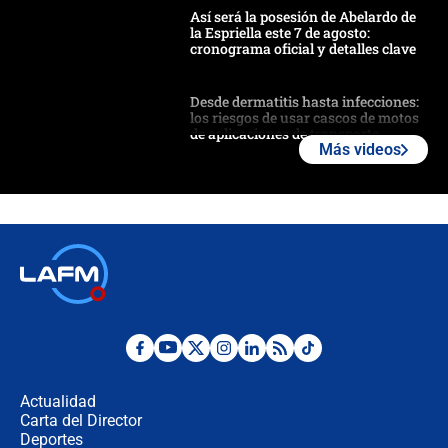
Así será la posesión de Abelardo de
la Espriella este 7 de agosto:
cronograma oficial y detalles clave
Desde dermatitis hasta infecciones:
los riesgos de usar cascos de motos
de aplicaciones de transporte
Más videos
¿Cómo comprar dólares desde el
celular? Requisitos, pasos y
recomendaciones
Las seis de las 6 con Juan Lozano |
jueves 6 de agosto de 2026
Posesión de Abelardo De La Espriella
en Cali: ¿qué pasará con los
congresistas del Pacto Histórico que
Actualidad
no asistirán?
Carta del Director
Álvaro Uribe asistirá a la posesión y
Deportes