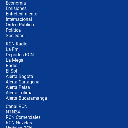
crece el pulso por la elección del
Economía
contralor
Emisiones
Entretenimiento
Internacional
🔴 EN VIVO | Noticiero La FM con
Orden Público
Juan Lozano - 6 de agosto de 2026
Política
Sociedad
RCN Radio
¿Por qué De la Espriella gobernará
La Fm
desde Barranquilla? Experto explica
la razón
Deportes RCN
La Mega
Radio 1
El Sol
Alerta Bogotá
Alerta Cartagena
Alerta Paisa
Alerta Tolima
Alerta Bucaramanga
Canal RCN
NTN24
RCN Comerciales
RCN Novelas