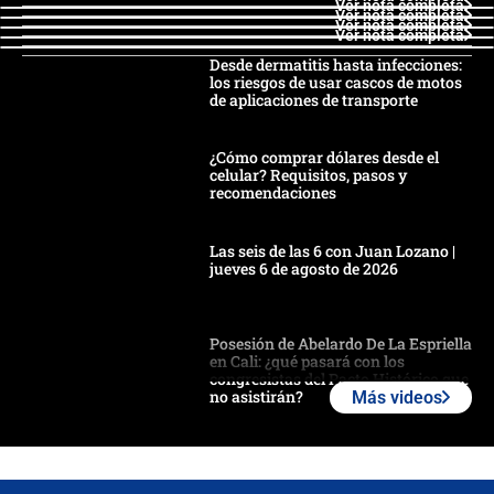
Ver nota completa
Ver nota completa
Ver nota completa
Ver nota completa
Desde dermatitis hasta infecciones:
los riesgos de usar cascos de motos
de aplicaciones de transporte
¿Cómo comprar dólares desde el
celular? Requisitos, pasos y
recomendaciones
Las seis de las 6 con Juan Lozano |
jueves 6 de agosto de 2026
Posesión de Abelardo De La Espriella
en Cali: ¿qué pasará con los
congresistas del Pacto Histórico que
no asistirán?
Más videos
Álvaro Uribe asistirá a la posesión y
crece el pulso por la elección del
contralor