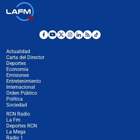
🔴 EN VIVO | Noticiero La FM con
Juan Lozano - 6 de agosto de 2026
¿Por qué De la Espriella gobernará
desde Barranquilla? Experto explica
la razón
Actualidad
Carta del Director
Estratega de Abelardo de la Espriella
Deportes
revela cómo venció a la “casta
Economía
política” en campaña: “Estaba
Emisiones
completamente seguro”
Entretenimiento
Internacional
Alias ‘Calarcá’ habría pagado $60
Orden Público
millones al mes a un supuesto
Política
coronel para filtrar información del
Ejército
Sociedad
RCN Radio
Las razones para escoger al nuevo
La Fm
director de la Policía
Deportes RCN
La Mega
Radio 1