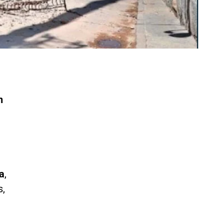
n
a
,
s,