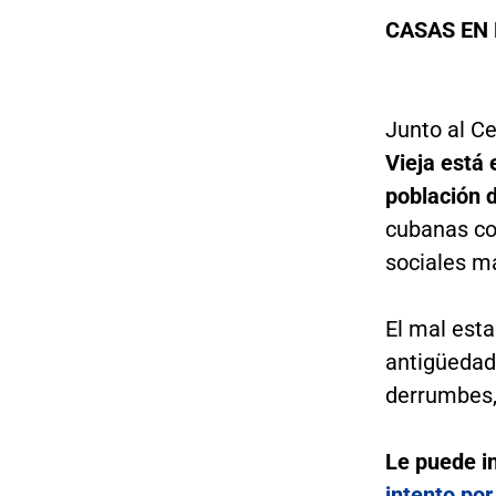
CASAS EN
Junto al Ce
Vieja está
población d
cubanas co
sociales má
El mal esta
antigüedad
derrumbes, 
Le puede i
intento por