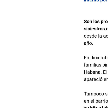
Son los pr
siniestros 
desde la ac
año.
En diciemb
familias si
Habana. El 
apareció en
Tampoco se
en el barri