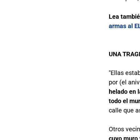
Lea tambi
armas al E
UNA TRAG
"Ellas esta
por (el ani
helado en l
todo el mu
calle que 
Otros vecin
cuyo muro 