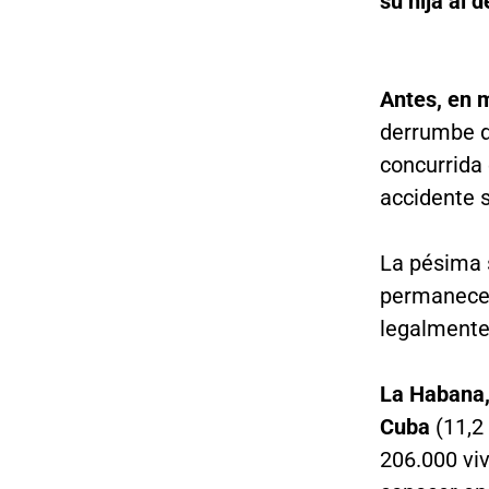
su hija al 
Antes, en 
derrumbe d
concurrida 
accidente s
La pésima 
permanecer
legalmente
La Habana, 
Cuba
(11,2
206.000 viv