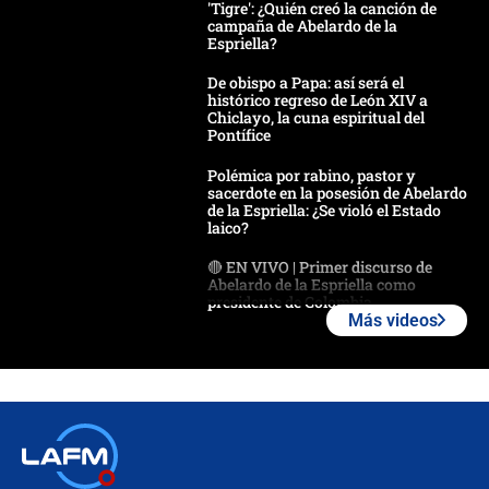
'Tigre': ¿Quién creó la canción de
campaña de Abelardo de la
Espriella?
De obispo a Papa: así será el
histórico regreso de León XIV a
Chiclayo, la cuna espiritual del
Pontífice
Polémica por rabino, pastor y
sacerdote en la posesión de Abelardo
de la Espriella: ¿Se violó el Estado
laico?
🔴 EN VIVO | Primer discurso de
Abelardo de la Espriella como
presidente de Colombia
Más videos
¿La posesión de Abelardo De la
Espriella en Cali inicia la
descentralización en Colombia? Esto
respondió el alcalde Eder
Así será la posesión de Abelardo de
la Espriella este 7 de agosto:
cronograma oficial y detalles clave