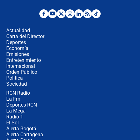
Desde dermatitis hasta infecciones:
los riesgos de usar cascos de motos
de aplicaciones de transporte
Actualidad
Carta del Director
¿Cómo comprar dólares desde el
Deportes
celular? Requisitos, pasos y
Economía
recomendaciones
Emisiones
Entretenimiento
Internacional
Las seis de las 6 con Juan Lozano |
Orden Público
jueves 6 de agosto de 2026
Política
Sociedad
RCN Radio
Posesión de Abelardo De La Espriella
La Fm
en Cali: ¿qué pasará con los
congresistas del Pacto Histórico que
Deportes RCN
no asistirán?
La Mega
Radio 1
El Sol
Alerta Bogotá
Alerta Cartagena