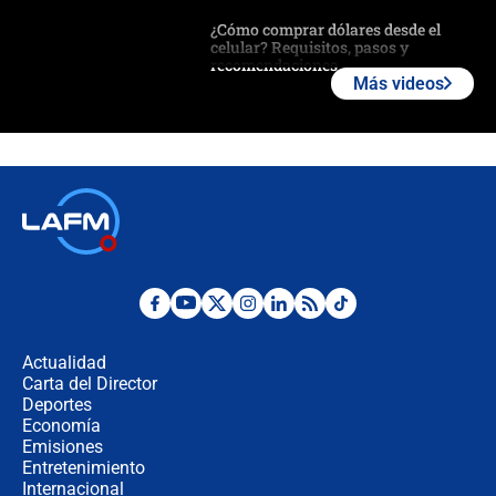
¿Cómo comprar dólares desde el
celular? Requisitos, pasos y
recomendaciones
Más videos
Las seis de las 6 con Juan Lozano |
jueves 6 de agosto de 2026
Posesión de Abelardo De La Espriella
en Cali: ¿qué pasará con los
congresistas del Pacto Histórico que
no asistirán?
Álvaro Uribe asistirá a la posesión y
crece el pulso por la elección del
contralor
Actualidad
Carta del Director
🔴 EN VIVO | Noticiero La FM con
Deportes
Juan Lozano - 6 de agosto de 2026
Economía
Emisiones
Entretenimiento
Internacional