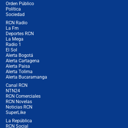
¿Por qué De la Espriella gobernará
Orden Público
desde Barranquilla? Experto explica
Política
la razón
Sociedad
RCN Radio
Estratega de Abelardo de la Espriella
La Fm
revela cómo venció a la “casta
política” en campaña: “Estaba
Deportes RCN
completamente seguro”
La Mega
Radio 1
El Sol
Alerta Bogotá
Alerta Cartagena
Alerta Paisa
Alerta Tolima
Alerta Bucaramanga
Canal RCN
NTN24
RCN Comerciales
RCN Novelas
Noticias RCN
SuperLike
La República
RCN Social