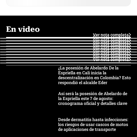
En video
Ver nota completa
Ver nota completa
Ver nota completa
Ver nota completa
Ver nota completa
Ver nota completa
Ver nota completa
Ver nota completa
Ver nota completa
Ver nota completa
¿La posesión de Abelardo De la
Espriella en Cali inicia la
descentralización en Colombia? Esto
respondió el alcalde Eder
Así será la posesión de Abelardo de
la Espriella este 7 de agosto:
cronograma oficial y detalles clave
Desde dermatitis hasta infecciones:
los riesgos de usar cascos de motos
de aplicaciones de transporte