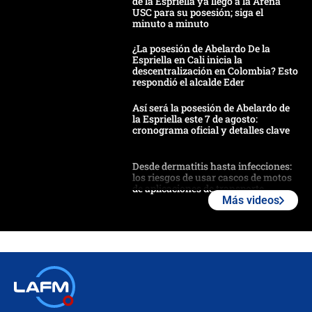
de la Espriella ya llegó a la Arena
USC para su posesión; siga el
minuto a minuto
¿La posesión de Abelardo De la
Espriella en Cali inicia la
descentralización en Colombia? Esto
respondió el alcalde Eder
Así será la posesión de Abelardo de
la Espriella este 7 de agosto:
cronograma oficial y detalles clave
Desde dermatitis hasta infecciones:
los riesgos de usar cascos de motos
de aplicaciones de transporte
Más videos
¿Cómo comprar dólares desde el
celular? Requisitos, pasos y
recomendaciones
Las seis de las 6 con Juan Lozano |
jueves 6 de agosto de 2026