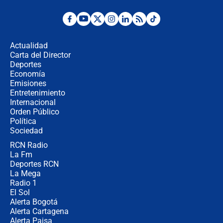
Posesión de Abelardo De La Espriella
en Cali: ¿qué pasará con los
congresistas del Pacto Histórico que
Actualidad
no asistirán?
Carta del Director
Álvaro Uribe asistirá a la posesión y
Deportes
crece el pulso por la elección del
Economía
contralor
Emisiones
Entretenimiento
Internacional
🔴 EN VIVO | Noticiero La FM con
Orden Público
Juan Lozano - 6 de agosto de 2026
Política
Sociedad
RCN Radio
¿Por qué De la Espriella gobernará
La Fm
desde Barranquilla? Experto explica
la razón
Deportes RCN
La Mega
Radio 1
El Sol
Alerta Bogotá
Alerta Cartagena
Alerta Paisa