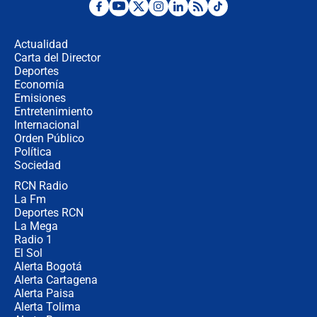
Desde dermatitis hasta infecciones:
los riesgos de usar cascos de motos
de aplicaciones de transporte
Actualidad
Carta del Director
¿Cómo comprar dólares desde el
Deportes
celular? Requisitos, pasos y
Economía
recomendaciones
Emisiones
Entretenimiento
Internacional
Las seis de las 6 con Juan Lozano |
Orden Público
jueves 6 de agosto de 2026
Política
Sociedad
RCN Radio
Posesión de Abelardo De La Espriella
La Fm
en Cali: ¿qué pasará con los
congresistas del Pacto Histórico que
Deportes RCN
no asistirán?
La Mega
Radio 1
El Sol
Alerta Bogotá
Alerta Cartagena
Alerta Paisa
Alerta Tolima