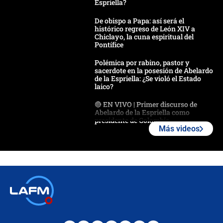
Espriella?
De obispo a Papa: así será el
histórico regreso de León XIV a
Chiclayo, la cuna espiritual del
Pontífice
Polémica por rabino, pastor y
sacerdote en la posesión de Abelardo
de la Espriella: ¿Se violó el Estado
laico?
🔴 EN VIVO | Primer discurso de
Abelardo de la Espriella como
presidente de Colombia
Más videos
¿La posesión de Abelardo De la
Espriella en Cali inicia la
descentralización en Colombia? Esto
respondió el alcalde Eder
Así será la posesión de Abelardo de
la Espriella este 7 de agosto:
cronograma oficial y detalles clave