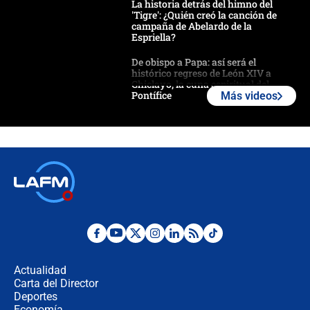
La historia detrás del himno del
'Tigre': ¿Quién creó la canción de
campaña de Abelardo de la
Espriella?
De obispo a Papa: así será el
histórico regreso de León XIV a
Chiclayo, la cuna espiritual del
Pontífice
Más videos
Polémica por rabino, pastor y
sacerdote en la posesión de Abelardo
de la Espriella: ¿Se violó el Estado
laico?
🔴 EN VIVO | Primer discurso de
Abelardo de la Espriella como
presidente de Colombia
¿La posesión de Abelardo De la
Espriella en Cali inicia la
descentralización en Colombia? Esto
Actualidad
respondió el alcalde Eder
Carta del Director
Así será la posesión de Abelardo de
Deportes
la Espriella este 7 de agosto:
Economía