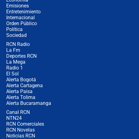
cronograma oficial y detalles clave
Emisiones
Entretenimiento
Internacional
Desde dermatitis hasta infecciones:
Orden Público
los riesgos de usar cascos de motos
Política
de aplicaciones de transporte
Sociedad
RCN Radio
¿Cómo comprar dólares desde el
La Fm
celular? Requisitos, pasos y
recomendaciones
Deportes RCN
La Mega
Radio 1
El Sol
Alerta Bogotá
Alerta Cartagena
Alerta Paisa
Alerta Tolima
Alerta Bucaramanga
Canal RCN
NTN24
RCN Comerciales
RCN Novelas
Noticias RCN