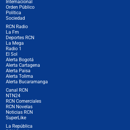
Internacional
Alias ‘Calarcá’ habría pagado $60
Orden Público
millones al mes a un supuesto
Política
coronel para filtrar información del
Ejército
Sociedad
RCN Radio
Las razones para escoger al nuevo
La Fm
director de la Policía
Deportes RCN
La Mega
Radio 1
El Sol
Alerta Bogotá
Alerta Cartagena
Alerta Paisa
Alerta Tolima
Alerta Bucaramanga
Canal RCN
NTN24
RCN Comerciales
RCN Novelas
Noticias RCN
SuperLike
La República