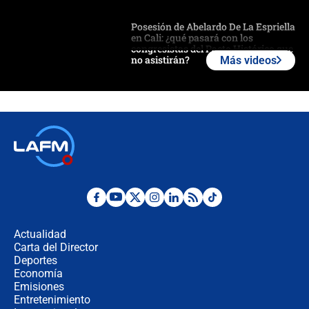
Posesión de Abelardo De La Espriella
en Cali: ¿qué pasará con los
congresistas del Pacto Histórico que
no asistirán?
Más videos
Álvaro Uribe asistirá a la posesión y
crece el pulso por la elección del
contralor
🔴 EN VIVO | Noticiero La FM con
Juan Lozano - 6 de agosto de 2026
¿Por qué De la Espriella gobernará
desde Barranquilla? Experto explica
la razón
Actualidad
Carta del Director
Estratega de Abelardo de la Espriella
Deportes
revela cómo venció a la “casta
Economía
política” en campaña: “Estaba
Emisiones
completamente seguro”
Entretenimiento