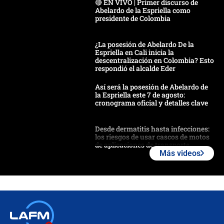
🔴 EN VIVO | Primer discurso de
Abelardo de la Espriella como
presidente de Colombia
¿La posesión de Abelardo De la
Espriella en Cali inicia la
descentralización en Colombia? Esto
respondió el alcalde Eder
Así será la posesión de Abelardo de
la Espriella este 7 de agosto:
cronograma oficial y detalles clave
Desde dermatitis hasta infecciones:
los riesgos de usar cascos de motos
de aplicaciones de transporte
Más videos
¿Cómo comprar dólares desde el
celular? Requisitos, pasos y
recomendaciones
Las seis de las 6 con Juan Lozano |
jueves 6 de agosto de 2026