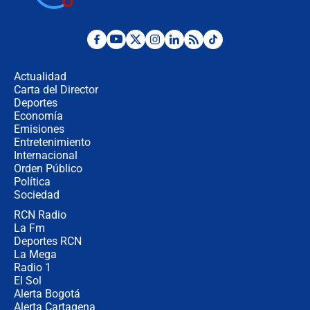
Posesión de Abelardo De La Espriella
en Cali: ¿qué pasará con los
congresistas del Pacto Histórico que
Actualidad
no asistirán?
Carta del Director
Álvaro Uribe asistirá a la posesión y
Deportes
crece el pulso por la elección del
Economía
contralor
Emisiones
Entretenimiento
Internacional
🔴 EN VIVO | Noticiero La FM con
Orden Público
Juan Lozano - 6 de agosto de 2026
Política
Sociedad
RCN Radio
¿Por qué De la Espriella gobernará
La Fm
desde Barranquilla? Experto explica
la razón
Deportes RCN
La Mega
Radio 1
El Sol
Alerta Bogotá
Alerta Cartagena