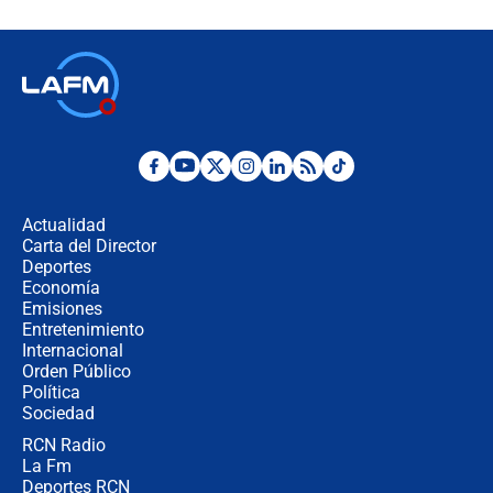
crece el pulso por la elección del
contralor
🔴 EN VIVO | Noticiero La FM con
Juan Lozano - 6 de agosto de 2026
¿Por qué De la Espriella gobernará
desde Barranquilla? Experto explica
la razón
Actualidad
Carta del Director
Estratega de Abelardo de la Espriella
Deportes
revela cómo venció a la “casta
Economía
política” en campaña: “Estaba
Emisiones
completamente seguro”
Entretenimiento
Internacional
Alias ‘Calarcá’ habría pagado $60
Orden Público
millones al mes a un supuesto
Política
coronel para filtrar información del
Ejército
Sociedad
RCN Radio
Las razones para escoger al nuevo
La Fm
director de la Policía
Deportes RCN