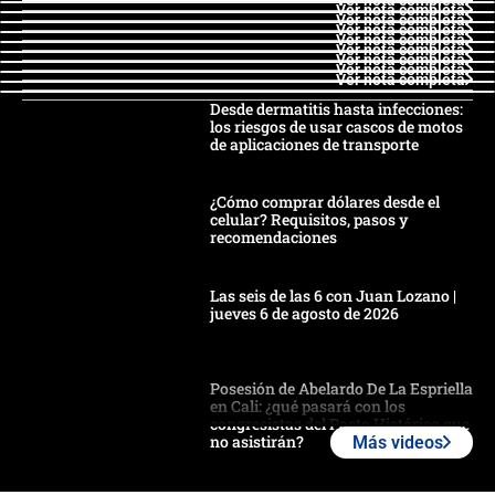
Ver nota completa
Ver nota completa
Ver nota completa
Ver nota completa
Ver nota completa
Ver nota completa
Ver nota completa
Ver nota completa
Desde dermatitis hasta infecciones:
los riesgos de usar cascos de motos
de aplicaciones de transporte
¿Cómo comprar dólares desde el
celular? Requisitos, pasos y
recomendaciones
Las seis de las 6 con Juan Lozano |
jueves 6 de agosto de 2026
Posesión de Abelardo De La Espriella
en Cali: ¿qué pasará con los
congresistas del Pacto Histórico que
no asistirán?
Más videos
Álvaro Uribe asistirá a la posesión y