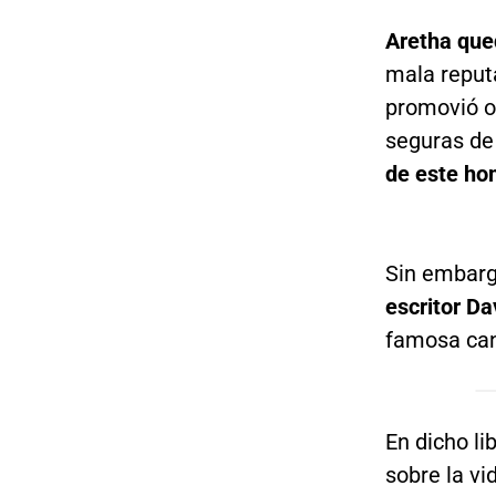
Aretha que
mala reput
promovió o
seguras de
de este ho
Sin embarg
escritor Da
famosa ca
En dicho li
sobre la v