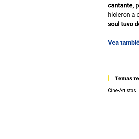
cantante,
p
hicieron a 
soul tuvo d
Vea tambi
Temas re
Cine
Artistas