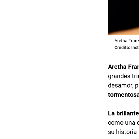
Aretha Frank
Crédito: Ins
Aretha Fran
grandes tri
desamor, pe
tormentosa
La brillant
como una d
su historia