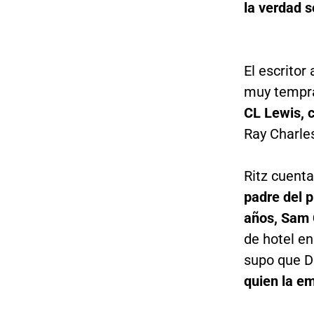
la verdad 
El escritor
muy tempra
CL Lewis, 
Ray Charles
Ritz cuent
padre del p
años, Sam
de hotel e
supo que D
quien la e