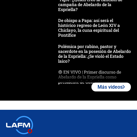
campaña de Abelardo de la
Espriella?
De obispo a Papa: así será el
histórico regreso de León XIV a
Chiclayo, la cuna espiritual del
Pontífice
Polémica por rabino, pastor y
sacerdote en la posesión de Abelardo
de la Espriella: ¿Se violó el Estado
laico?
🔴 EN VIVO | Primer discurso de
Abelardo de la Espriella como
presidente de Colombia
Más videos
¿La posesión de Abelardo De la
Espriella en Cali inicia la
descentralización en Colombia? Esto
respondió el alcalde Eder
Así será la posesión de Abelardo de
la Espriella este 7 de agosto:
cronograma oficial y detalles clave