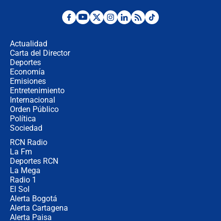
Desde dermatitis hasta infecciones:
los riesgos de usar cascos de motos
de aplicaciones de transporte
Actualidad
Carta del Director
¿Cómo comprar dólares desde el
Deportes
celular? Requisitos, pasos y
Economía
recomendaciones
Emisiones
Entretenimiento
Internacional
Las seis de las 6 con Juan Lozano |
Orden Público
jueves 6 de agosto de 2026
Política
Sociedad
RCN Radio
Posesión de Abelardo De La Espriella
La Fm
en Cali: ¿qué pasará con los
congresistas del Pacto Histórico que
Deportes RCN
no asistirán?
La Mega
Radio 1
El Sol
Alerta Bogotá
Alerta Cartagena
Alerta Paisa