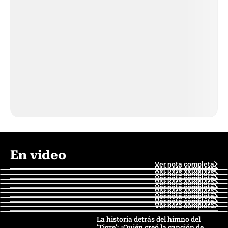
En video
Ver nota completa
Ver nota completa
Ver nota completa
Ver nota completa
Ver nota completa
Ver nota completa
Ver nota completa
Ver nota completa
Ver nota completa
Ver nota completa
La historia detrás del himno del
'Tigre': ¿Quién creó la canción de