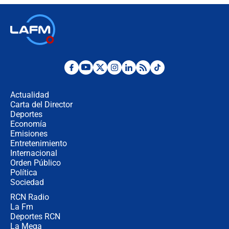
de la Espriella: ¿Se violó el Estado
laico?
🔴 EN VIVO | Primer discurso de
Abelardo de la Espriella como
presidente de Colombia
¿La posesión de Abelardo De la
Espriella en Cali inicia la
descentralización en Colombia? Esto
Actualidad
respondió el alcalde Eder
Carta del Director
Así será la posesión de Abelardo de
Deportes
la Espriella este 7 de agosto:
Economía
cronograma oficial y detalles clave
Emisiones
Entretenimiento
Internacional
Desde dermatitis hasta infecciones:
Orden Público
los riesgos de usar cascos de motos
Política
de aplicaciones de transporte
Sociedad
RCN Radio
¿Cómo comprar dólares desde el
La Fm
celular? Requisitos, pasos y
recomendaciones
Deportes RCN
La Mega