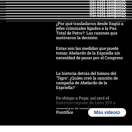
Ver nota completa
Ver nota completa
Ver nota completa
Ver nota completa
Ver nota completa
Ver nota completa
¿Por qué trasladaron desde Itagüí a
jefes criminales ligados a la Paz
Total de Petro?: Las razones que
motivaron la decisión
Estas son las medidas que puede
tomar Abelardo de la Espriella sin
necesidad de pasar por el Congreso
La historia detrás del himno del
'Tigre': ¿Quién creó la canción de
campaña de Abelardo de la
Espriella?
De obispo a Papa: así será el
histórico regreso de León XIV a
Chiclayo, la cuna espiritual del
Pontífice
Más videos
Polémica por rabino, pastor y
sacerdote en la posesión de Abelardo