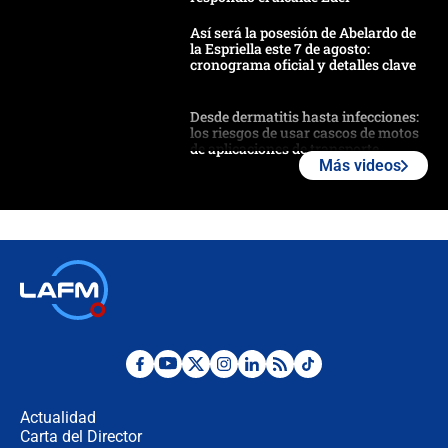
Así será la posesión de Abelardo de
la Espriella este 7 de agosto:
cronograma oficial y detalles clave
Desde dermatitis hasta infecciones:
los riesgos de usar cascos de motos
de aplicaciones de transporte
Más videos
¿Cómo comprar dólares desde el
celular? Requisitos, pasos y
recomendaciones
Las seis de las 6 con Juan Lozano |
jueves 6 de agosto de 2026
Posesión de Abelardo De La Espriella
en Cali: ¿qué pasará con los
congresistas del Pacto Histórico que
Actualidad
no asistirán?
Carta del Director