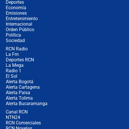
Álvaro Uribe asistirá a la posesión y
Deportes
crece el pulso por la elección del
Economía
contralor
Emisiones
Entretenimiento
Internacional
🔴 EN VIVO | Noticiero La FM con
Orden Público
Juan Lozano - 6 de agosto de 2026
Política
Sociedad
RCN Radio
¿Por qué De la Espriella gobernará
La Fm
desde Barranquilla? Experto explica
la razón
Deportes RCN
La Mega
Radio 1
El Sol
Alerta Bogotá
Alerta Cartagena
Alerta Paisa
Alerta Tolima
Alerta Bucaramanga
Canal RCN
NTN24
RCN Comerciales
RCN Novelas