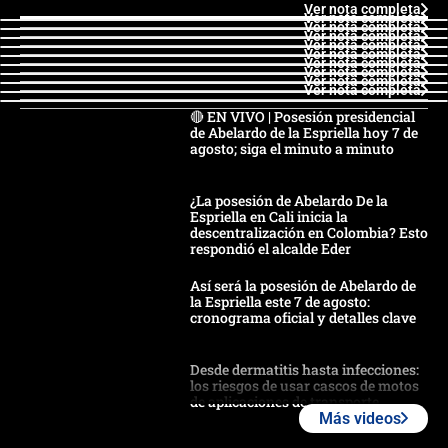
Ver nota completa
Ver nota completa
Ver nota completa
Ver nota completa
Ver nota completa
Ver nota completa
Ver nota completa
Ver nota completa
Ver nota completa
Ver nota completa
🔴 EN VIVO | Posesión presidencial
de Abelardo de la Espriella hoy 7 de
agosto; siga el minuto a minuto
¿La posesión de Abelardo De la
Espriella en Cali inicia la
descentralización en Colombia? Esto
respondió el alcalde Eder
Así será la posesión de Abelardo de
la Espriella este 7 de agosto:
cronograma oficial y detalles clave
Desde dermatitis hasta infecciones:
los riesgos de usar cascos de motos
de aplicaciones de transporte
Más videos