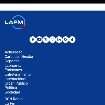
¿Cómo comprar dólares desde el
celular? Requisitos, pasos y
recomendaciones
Las seis de las 6 con Juan Lozano |
jueves 6 de agosto de 2026
Posesión de Abelardo De La Espriella
en Cali: ¿qué pasará con los
congresistas del Pacto Histórico que
Actualidad
no asistirán?
Carta del Director
Álvaro Uribe asistirá a la posesión y
Deportes
crece el pulso por la elección del
Economía
contralor
Emisiones
Entretenimiento
Internacional
🔴 EN VIVO | Noticiero La FM con
Orden Público
Juan Lozano - 6 de agosto de 2026
Política
Sociedad
RCN Radio
¿Por qué De la Espriella gobernará
La Fm
desde Barranquilla? Experto explica