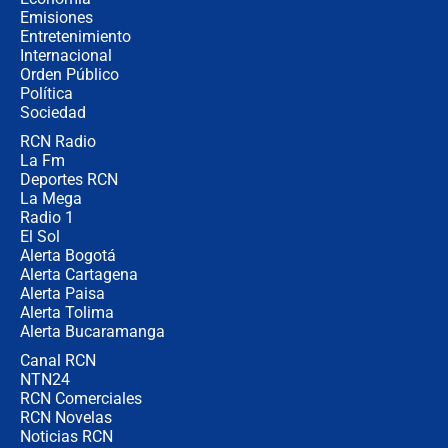
política” en campaña: “Estaba
Emisiones
completamente seguro”
Entretenimiento
Internacional
Alias ‘Calarcá’ habría pagado $60
Orden Público
millones al mes a un supuesto
Política
coronel para filtrar información del
Ejército
Sociedad
RCN Radio
Las razones para escoger al nuevo
La Fm
director de la Policía
Deportes RCN
La Mega
Radio 1
El Sol
Alerta Bogotá
Alerta Cartagena
Alerta Paisa
Alerta Tolima
Alerta Bucaramanga
Canal RCN
NTN24
RCN Comerciales
RCN Novelas
Noticias RCN