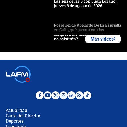
Las seis de las 6 con Juan Lozano |
jueves 6 de agosto de 2026
Posesión de Abelardo De La Espriella
en Cali: ¿qué pasará con los
congresistas del Pacto Histórico que
no asistirán?
Más videos
Álvaro Uribe asistirá a la posesión y
crece el pulso por la elección del
contralor
🔴 EN VIVO | Noticiero La FM con
Juan Lozano - 6 de agosto de 2026
¿Por qué De la Espriella gobernará
desde Barranquilla? Experto explica
la razón
Actualidad
Carta del Director
Estratega de Abelardo de la Espriella
Deportes
revela cómo venció a la “casta
Economía