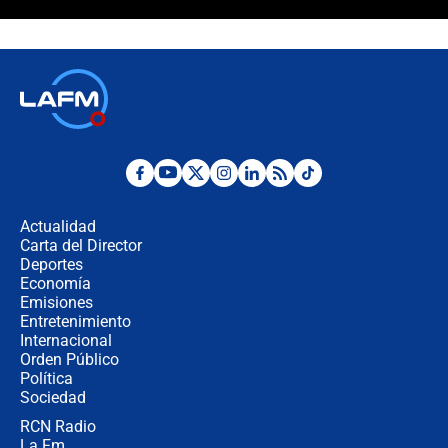
¿Cómo comprar dólares desde el
celular? Requisitos, pasos y
recomendaciones
Las seis de las 6 con Juan Lozano |
jueves 6 de agosto de 2026
Posesión de Abelardo De La Espriella
en Cali: ¿qué pasará con los
congresistas del Pacto Histórico que
Actualidad
no asistirán?
Carta del Director
Álvaro Uribe asistirá a la posesión y
Deportes
crece el pulso por la elección del
Economía
contralor
Emisiones
Entretenimiento
Internacional
🔴 EN VIVO | Noticiero La FM con
Orden Público
Juan Lozano - 6 de agosto de 2026
Política
Sociedad
RCN Radio
¿Por qué De la Espriella gobernará
La Fm
desde Barranquilla? Experto explica