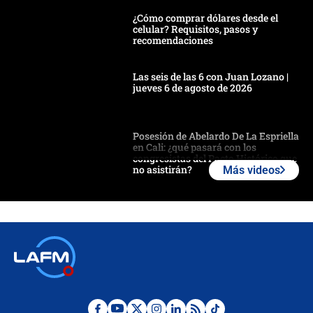
¿Cómo comprar dólares desde el
celular? Requisitos, pasos y
recomendaciones
Las seis de las 6 con Juan Lozano |
jueves 6 de agosto de 2026
Posesión de Abelardo De La Espriella
en Cali: ¿qué pasará con los
congresistas del Pacto Histórico que
no asistirán?
Más videos
Álvaro Uribe asistirá a la posesión y
crece el pulso por la elección del
contralor
🔴 EN VIVO | Noticiero La FM con
Juan Lozano - 6 de agosto de 2026
¿Por qué De la Espriella gobernará