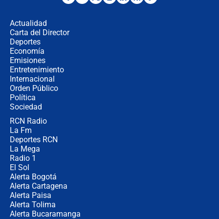
desde Barranquilla? Experto explica
la razón
Actualidad
Carta del Director
Estratega de Abelardo de la Espriella
Deportes
revela cómo venció a la “casta
Economía
política” en campaña: “Estaba
Emisiones
completamente seguro”
Entretenimiento
Internacional
Alias ‘Calarcá’ habría pagado $60
Orden Público
millones al mes a un supuesto
Política
coronel para filtrar información del
Ejército
Sociedad
RCN Radio
Las razones para escoger al nuevo
La Fm
director de la Policía
Deportes RCN
La Mega
Radio 1
El Sol
Alerta Bogotá
Alerta Cartagena
Alerta Paisa
Alerta Tolima
Alerta Bucaramanga