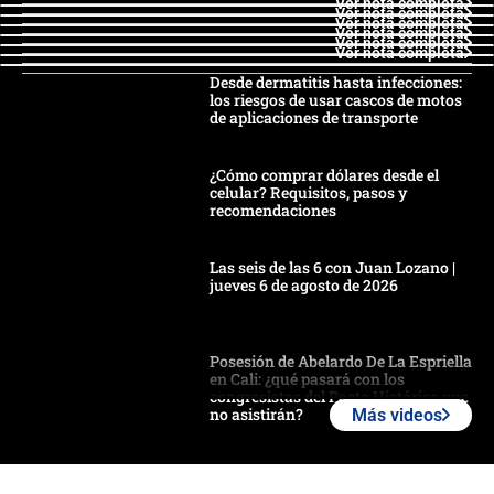
Ver nota completa
Ver nota completa
Ver nota completa
Ver nota completa
Ver nota completa
Ver nota completa
Desde dermatitis hasta infecciones:
los riesgos de usar cascos de motos
de aplicaciones de transporte
¿Cómo comprar dólares desde el
celular? Requisitos, pasos y
recomendaciones
Las seis de las 6 con Juan Lozano |
jueves 6 de agosto de 2026
Posesión de Abelardo De La Espriella
en Cali: ¿qué pasará con los
congresistas del Pacto Histórico que
no asistirán?
Más videos
Álvaro Uribe asistirá a la posesión y
crece el pulso por la elección del
contralor