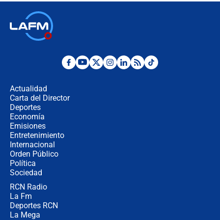
🔴 EN VIVO | Noticiero La FM con
Juan Lozano - 6 de agosto de 2026
¿Por qué De la Espriella gobernará
desde Barranquilla? Experto explica
la razón
Actualidad
Carta del Director
Estratega de Abelardo de la Espriella
Deportes
revela cómo venció a la “casta
Economía
política” en campaña: “Estaba
Emisiones
completamente seguro”
Entretenimiento
Internacional
Alias ‘Calarcá’ habría pagado $60
Orden Público
millones al mes a un supuesto
Política
coronel para filtrar información del
Ejército
Sociedad
RCN Radio
Las razones para escoger al nuevo
La Fm
director de la Policía
Deportes RCN
La Mega