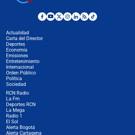
Posesión de Abelardo De La Espriella
en Cali: ¿qué pasará con los
congresistas del Pacto Histórico que
Actualidad
no asistirán?
Carta del Director
Álvaro Uribe asistirá a la posesión y
Deportes
crece el pulso por la elección del
Economía
contralor
Emisiones
Entretenimiento
Internacional
🔴 EN VIVO | Noticiero La FM con
Orden Público
Juan Lozano - 6 de agosto de 2026
Política
Sociedad
RCN Radio
¿Por qué De la Espriella gobernará
La Fm
desde Barranquilla? Experto explica
la razón
Deportes RCN
La Mega
Radio 1
El Sol
Alerta Bogotá
Alerta Cartagena