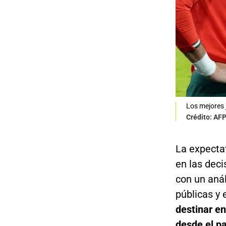
Los mejores 
Crédito: AFP
La expectat
en las dec
con un anál
públicas y 
destinar en
desde el pa