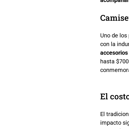
acompañar a
Camiset
Uno de los 
con la ind
accesorios
hasta $700.
conmemora
El cost
El tradici
impacto sig