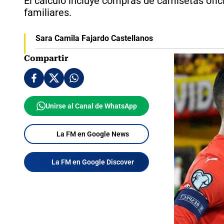
El cálculo incluye compras de camisetas ofic
familiares.
Sara Camila Fajardo Castellanos
Compartir
Unirse al Canal de WhatsApp
La FM en Google News
La FM en Google Discover