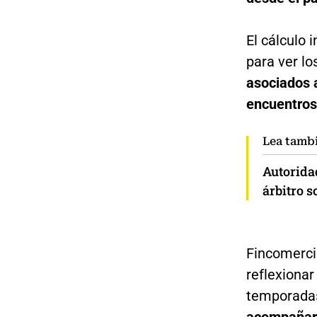
El cálculo 
para ver lo
asociados 
encuentros
Lea tamb
Autorida
árbitro s
Fincomercio
reflexionar
temporadas