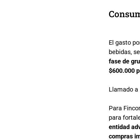
Consum
El gasto po
bebidas, s
fase de gru
$600.000 p
Llamado a 
Para Finco
para forta
entidad adv
compras im