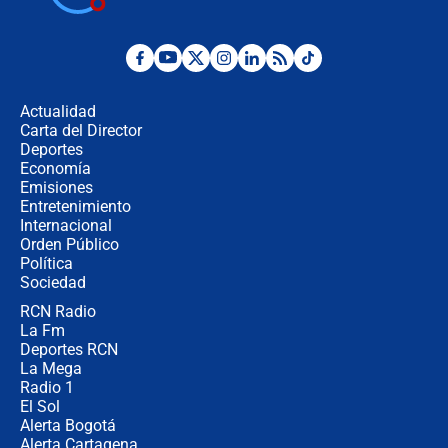
cronograma oficial y detalles clave
Desde dermatitis hasta infecciones:
los riesgos de usar cascos de motos
de aplicaciones de transporte
Actualidad
Carta del Director
¿Cómo comprar dólares desde el
Deportes
celular? Requisitos, pasos y
Economía
recomendaciones
Emisiones
Entretenimiento
Internacional
Las seis de las 6 con Juan Lozano |
Orden Público
jueves 6 de agosto de 2026
Política
Sociedad
RCN Radio
Posesión de Abelardo De La Espriella
La Fm
en Cali: ¿qué pasará con los
congresistas del Pacto Histórico que
Deportes RCN
no asistirán?
La Mega
Radio 1
El Sol
Alerta Bogotá
Alerta Cartagena