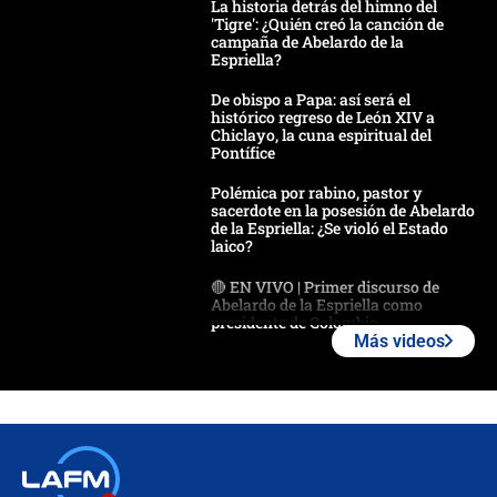
La historia detrás del himno del
'Tigre': ¿Quién creó la canción de
campaña de Abelardo de la
Espriella?
De obispo a Papa: así será el
histórico regreso de León XIV a
Chiclayo, la cuna espiritual del
Pontífice
Polémica por rabino, pastor y
sacerdote en la posesión de Abelardo
de la Espriella: ¿Se violó el Estado
laico?
🔴 EN VIVO | Primer discurso de
Abelardo de la Espriella como
presidente de Colombia
Más videos
¿La posesión de Abelardo De la
Espriella en Cali inicia la
descentralización en Colombia? Esto
respondió el alcalde Eder
Así será la posesión de Abelardo de
la Espriella este 7 de agosto: