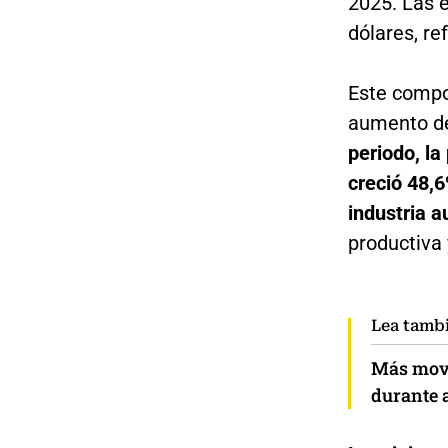
2025. Las 
dólares, re
Este compo
aumento de
periodo, l
creció 48,6
industria 
productiva
Lea tamb
Más movi
durante a