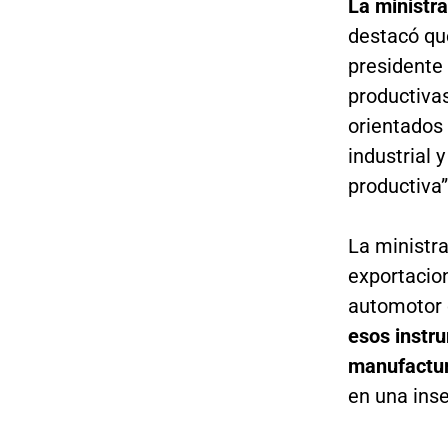
La ministra
destacó que
presidente
productivas
orientados 
industrial 
productiva”
La ministr
exportacion
automotor 
esos instr
manufactur
en una inse