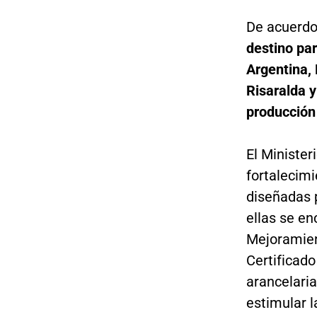
De acuerdo
destino pa
Argentina, 
Risaralda 
producción
El Minister
fortalecimi
diseñadas p
ellas se en
Mejoramien
Certificad
arancelaria
estimular l