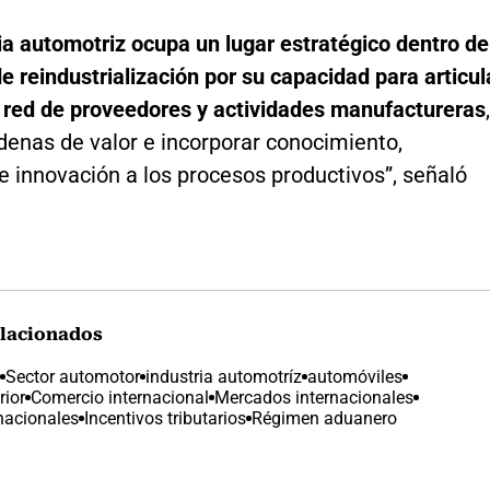
ia automotriz ocupa un lugar estratégico dentro de
 de reindustrialización por su capacidad para articul
 red de proveedores y actividades manufactureras
,
denas de valor e incorporar conocimiento,
e innovación a los procesos productivos”, señaló
lacionados
Sector automotor
industria automotríz
automóviles
rior
Comercio internacional
Mercados internacionales
rnacionales
Incentivos tributarios
Régimen aduanero