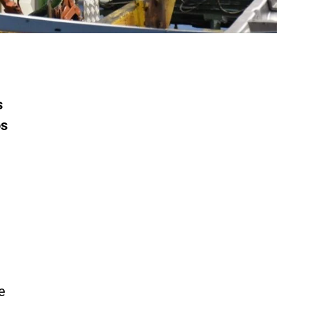
s
os
e