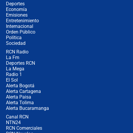
¿Cómo comprar dólares desde el
Deportes
celular? Requisitos, pasos y
Economía
recomendaciones
Emisiones
Entretenimiento
Internacional
Las seis de las 6 con Juan Lozano |
Orden Público
jueves 6 de agosto de 2026
Política
Sociedad
RCN Radio
Posesión de Abelardo De La Espriella
La Fm
en Cali: ¿qué pasará con los
congresistas del Pacto Histórico que
Deportes RCN
no asistirán?
La Mega
Radio 1
El Sol
Alerta Bogotá
Alerta Cartagena
Alerta Paisa
Alerta Tolima
Alerta Bucaramanga
Canal RCN
NTN24
RCN Comerciales