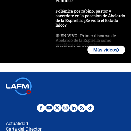
Pontífice
Polémica por rabino, pastor y
sacerdote en la posesión de Abelardo
de la Espriella: ¿Se violó el Estado
laico?
🔴 EN VIVO | Primer discurso de
Abelardo de la Espriella como
presidente de Colombia
Más videos
¿La posesión de Abelardo De la
Espriella en Cali inicia la
descentralización en Colombia? Esto
respondió el alcalde Eder
Así será la posesión de Abelardo de
la Espriella este 7 de agosto:
cronograma oficial y detalles clave
Desde dermatitis hasta infecciones:
los riesgos de usar cascos de motos
de aplicaciones de transporte
Actualidad
Carta del Director