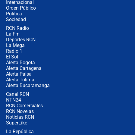
Internacional
Las razones para escoger al nuevo
Orden Público
director de la Policía
Política
Sociedad
RCN Radio
"Prohibir es la salida fácil": ¿Qué
La Fm
futuro les espera a las cabalgatas en
Colombia?
Deportes RCN
La Mega
Radio 1
El Sol
Alerta Bogotá
Alerta Cartagena
Alerta Paisa
Alerta Tolima
Alerta Bucaramanga
Canal RCN
NTN24
RCN Comerciales
RCN Novelas
Noticias RCN
SuperLike
La República