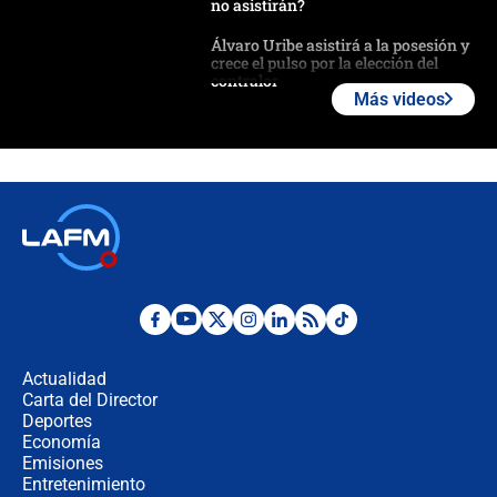
no asistirán?
Álvaro Uribe asistirá a la posesión y
crece el pulso por la elección del
contralor
Más videos
🔴 EN VIVO | Noticiero La FM con
Juan Lozano - 6 de agosto de 2026
¿Por qué De la Espriella gobernará
desde Barranquilla? Experto explica
la razón
Estratega de Abelardo de la Espriella
revela cómo venció a la “casta
política” en campaña: “Estaba
Actualidad
completamente seguro”
Carta del Director
Alias ‘Calarcá’ habría pagado $60
Deportes
millones al mes a un supuesto
Economía
coronel para filtrar información del
Emisiones
Ejército
Entretenimiento