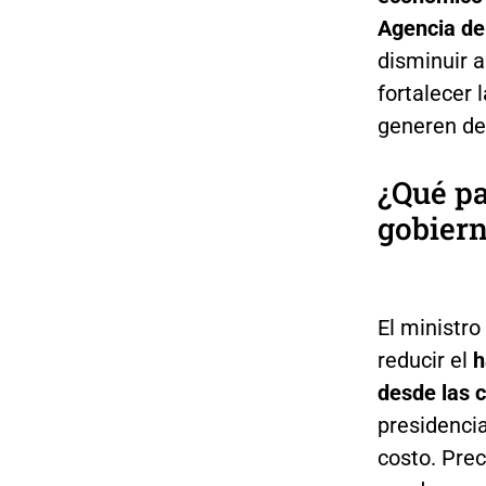
Agencia de
disminuir a
fortalecer 
generen det
¿Qué pa
gobiern
El ministr
reducir el
h
desde las 
presidenci
costo. Pre