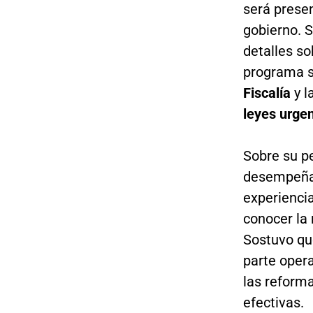
será prese
gobierno. S
detalles s
programa se
Fiscalía
y l
leyes urge
Sobre su pe
desempeñ
experienci
conocer la 
Sostuvo qu
parte opera
las reform
efectivas.