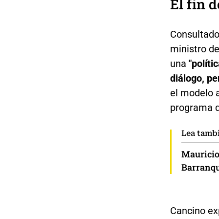
El fin d
Consultado 
ministro de
una
"políti
diálogo, pe
el modelo a
programa d
Lea tamb
Mauricio
Barranqu
Cancino ex