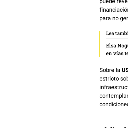
puede reve
financiaci
para no gen
Lea tamb
Elsa Nogu
en vías 
Sobre la
U
estricto so
infraestruc
contemplar
condiciones