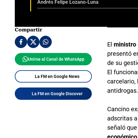
Andrés Felipe Lozano-Luna
Compartir
El
ministro
presentó e
Unirse al Canal de WhatsApp
de su gest
El funcion
La FM en Google News
carcelario, 
antidrogas.
La FM en Google Discover
Cancino exp
adscritas a
señaló que 
económico 