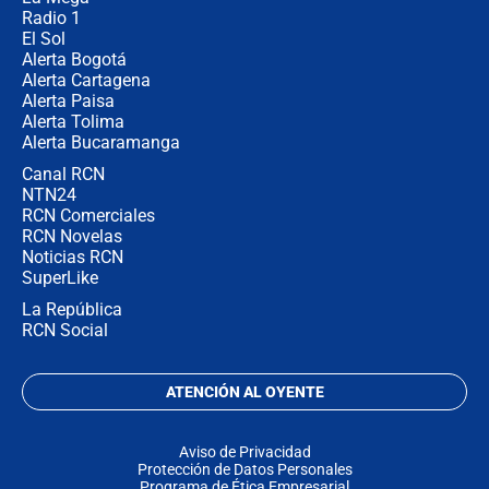
Radio 1
El Sol
Alerta Bogotá
Alerta Cartagena
Alerta Paisa
Alerta Tolima
Alerta Bucaramanga
Canal RCN
NTN24
RCN Comerciales
RCN Novelas
Noticias RCN
SuperLike
La República
RCN Social
ATENCIÓN AL OYENTE
Aviso de Privacidad
Protección de Datos Personales
Programa de Ética Empresarial