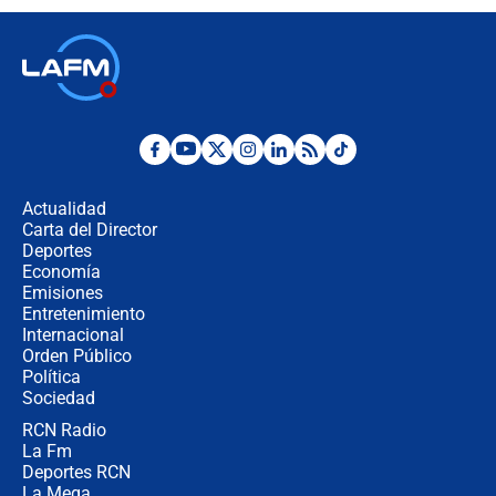
contralor
🔴 EN VIVO | Noticiero La FM con
Juan Lozano - 6 de agosto de 2026
¿Por qué De la Espriella gobernará
desde Barranquilla? Experto explica
la razón
Actualidad
Carta del Director
Estratega de Abelardo de la Espriella
Deportes
revela cómo venció a la “casta
Economía
política” en campaña: “Estaba
Emisiones
completamente seguro”
Entretenimiento
Internacional
Alias ‘Calarcá’ habría pagado $60
Orden Público
millones al mes a un supuesto
Política
coronel para filtrar información del
Ejército
Sociedad
RCN Radio
Las razones para escoger al nuevo
La Fm
director de la Policía
Deportes RCN
La Mega