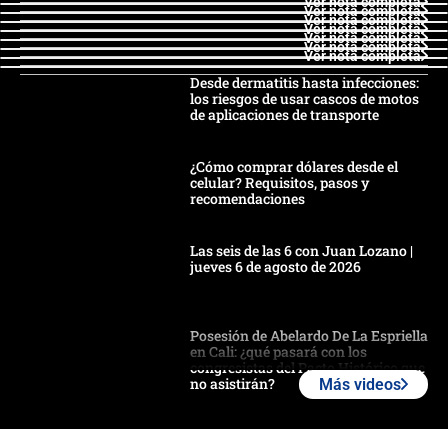
Ver nota completa
Ver nota completa
Ver nota completa
Ver nota completa
Ver nota completa
Ver nota completa
Ver nota completa
Desde dermatitis hasta infecciones:
los riesgos de usar cascos de motos
de aplicaciones de transporte
¿Cómo comprar dólares desde el
celular? Requisitos, pasos y
recomendaciones
Las seis de las 6 con Juan Lozano |
jueves 6 de agosto de 2026
Posesión de Abelardo De La Espriella
en Cali: ¿qué pasará con los
congresistas del Pacto Histórico que
no asistirán?
Más videos
Álvaro Uribe asistirá a la posesión y
crece el pulso por la elección del