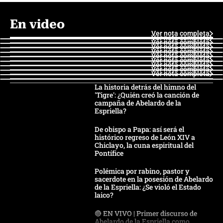
En video
Ver nota completa
Ver nota completa
Ver nota completa
Ver nota completa
Ver nota completa
Ver nota completa
Ver nota completa
Ver nota completa
Ver nota completa
Ver nota completa
La historia detrás del himno del
'Tigre': ¿Quién creó la canción de
campaña de Abelardo de la
Espriella?
De obispo a Papa: así será el
histórico regreso de León XIV a
Chiclayo, la cuna espiritual del
Pontífice
Polémica por rabino, pastor y
sacerdote en la posesión de Abelardo
de la Espriella: ¿Se violó el Estado
laico?
🔴 EN VIVO | Primer discurso de
Abelardo de la Espriella como