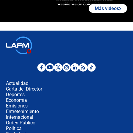
presidente de Colombia
Más videos
¿La posesión de Abelardo De la
Espriella en Cali inicia la
descentralización en Colombia? Esto
respondió el alcalde Eder
Así será la posesión de Abelardo de
la Espriella este 7 de agosto:
cronograma oficial y detalles clave
Desde dermatitis hasta infecciones:
los riesgos de usar cascos de motos
de aplicaciones de transporte
Actualidad
Carta del Director
¿Cómo comprar dólares desde el
Deportes
celular? Requisitos, pasos y
Economía
recomendaciones
Emisiones
Entretenimiento
Internacional
Las seis de las 6 con Juan Lozano |
Orden Público
jueves 6 de agosto de 2026
Política