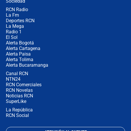
Sociedad
RCN Radio
Posesión de Abelardo De La Espriella
La Fm
en Cali: ¿qué pasará con los
congresistas del Pacto Histórico que
Deportes RCN
no asistirán?
La Mega
Radio 1
El Sol
Alerta Bogotá
Alerta Cartagena
Alerta Paisa
Alerta Tolima
Alerta Bucaramanga
Canal RCN
NTN24
RCN Comerciales
RCN Novelas
Noticias RCN
SuperLike
La República
RCN Social