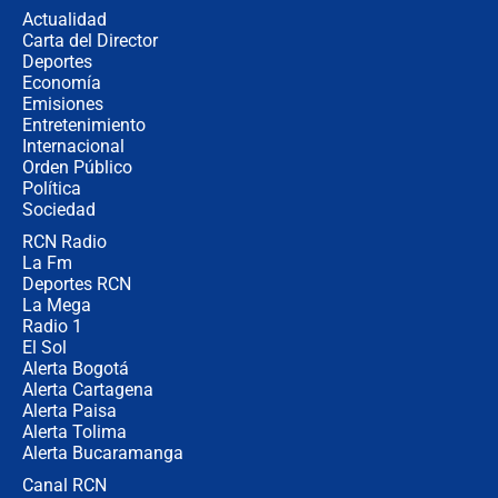
de aplicaciones de transporte
Actualidad
Carta del Director
¿Cómo comprar dólares desde el
Deportes
celular? Requisitos, pasos y
Economía
recomendaciones
Emisiones
Entretenimiento
Internacional
Las seis de las 6 con Juan Lozano |
Orden Público
jueves 6 de agosto de 2026
Política
Sociedad
RCN Radio
Posesión de Abelardo De La Espriella
La Fm
en Cali: ¿qué pasará con los
congresistas del Pacto Histórico que
Deportes RCN
no asistirán?
La Mega
Radio 1
El Sol
Alerta Bogotá
Alerta Cartagena
Alerta Paisa
Alerta Tolima
Alerta Bucaramanga
Canal RCN