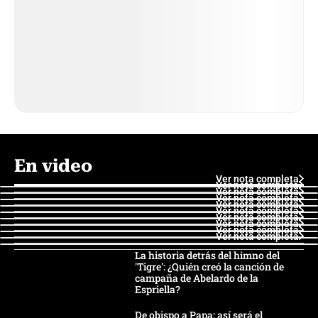
En video
Ver nota completa
Ver nota completa
Ver nota completa
Ver nota completa
Ver nota completa
Ver nota completa
Ver nota completa
Ver nota completa
Ver nota completa
Ver nota completa
La historia detrás del himno del
'Tigre': ¿Quién creó la canción de
campaña de Abelardo de la
Espriella?
De obispo a Papa: así será el