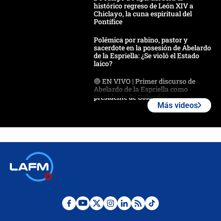
histórico regreso de León XIV a
Chiclayo, la cuna espiritual del
Pontífice
Polémica por rabino, pastor y
sacerdote en la posesión de Abelardo
de la Espriella: ¿Se violó el Estado
laico?
🔴 EN VIVO | Primer discurso de
Abelardo de la Espriella como
presidente de Colombia
Más videos
¿La posesión de Abelardo De la
Espriella en Cali inicia la
descentralización en Colombia? Esto
respondió el alcalde Eder
Así será la posesión de Abelardo de
la Espriella este 7 de agosto:
cronograma oficial y detalles clave
Desde dermatitis hasta infecciones:
los riesgos de usar cascos de motos