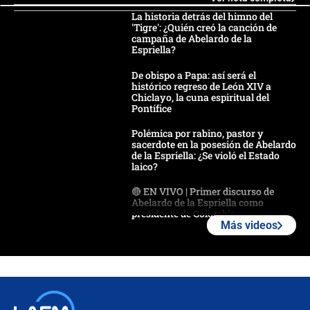
La historia detrás del himno del
'Tigre': ¿Quién creó la canción de
campaña de Abelardo de la
Espriella?
De obispo a Papa: así será el
histórico regreso de León XIV a
Chiclayo, la cuna espiritual del
Pontífice
Polémica por rabino, pastor y
sacerdote en la posesión de Abelardo
de la Espriella: ¿Se violó el Estado
laico?
🔴 EN VIVO | Primer discurso de
Abelardo de la Espriella como
presidente de Colombia
Más videos
¿La posesión de Abelardo De la
Espriella en Cali inicia la
descentralización en Colombia? Esto
respondió el alcalde Eder
Así será la posesión de Abelardo de