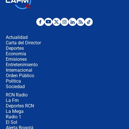
la Espriella este 7 de agosto:
cronograma oficial y detalles clave
Desde dermatitis hasta infecciones:
los riesgos de usar cascos de motos
de aplicaciones de transporte
Actualidad
Carta del Director
¿Cómo comprar dólares desde el
Deportes
celular? Requisitos, pasos y
Economía
recomendaciones
Emisiones
Entretenimiento
Internacional
Las seis de las 6 con Juan Lozano |
Orden Público
jueves 6 de agosto de 2026
Política
Sociedad
RCN Radio
Posesión de Abelardo De La Espriella
La Fm
en Cali: ¿qué pasará con los
congresistas del Pacto Histórico que
Deportes RCN
no asistirán?
La Mega
Radio 1
El Sol
Alerta Bogotá