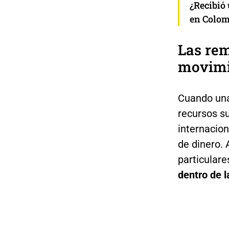
¿Recibió
en Colom
Las rem
movimi
Cuando una
recursos su
internacio
de dinero.
particulare
dentro de l