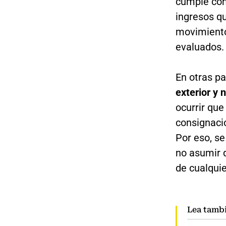
cumple con 
ingresos qu
movimiento
evaluados.
En otras p
exterior y 
ocurrir qu
consignaci
Por eso, s
no asumir 
de cualquier
Lea tamb