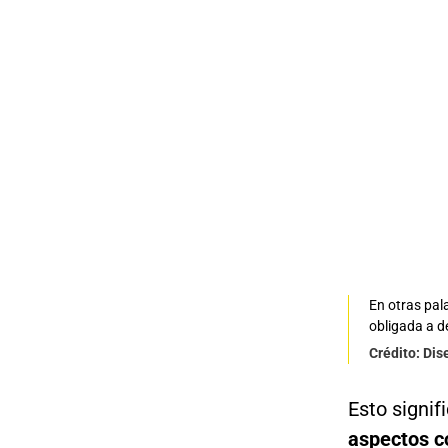
En otras pala
obligada a d
Crédito: Di
Esto signif
aspectos c