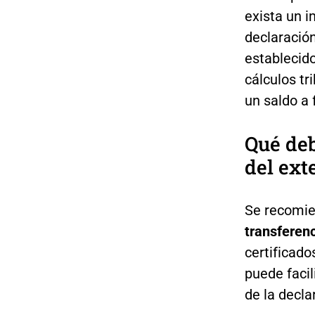
exista un 
declaració
establecido
cálculos tr
un saldo a 
Qué deb
del ext
Se recomi
transferen
certificado
puede facil
de la decla