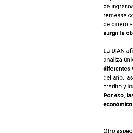
de ingresos
remesas con
de dinero s
surgir la o
La DIAN af
analiza ún
diferentes 
del año, la
crédito y l
Por eso, l
económico 
Otro aspect