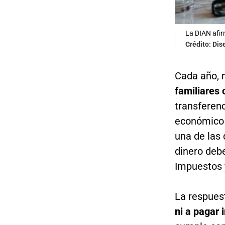
La DIAN afir
Crédito: Di
Cada año, 
familiares
transferen
económico 
una de las 
dinero deb
Impuestos 
La respues
ni a pagar