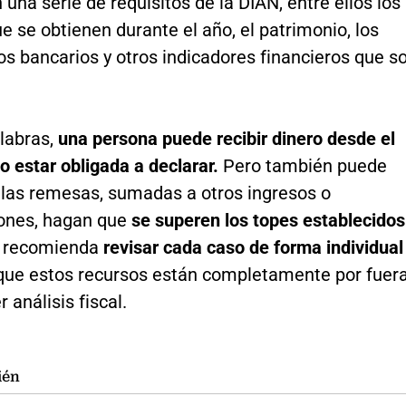
una serie de requisitos de la DIAN, entre ellos los
e se obtienen durante el año, el patrimonio, los
s bancarios y otros indicadores financieros que s
alabras,
una persona puede recibir dinero desde el
no estar obligada a declarar.
Pero también puede
e las remesas, sumadas a otros ingresos o
ones, hagan que
se superen los topes establecidos
e recomienda
revisar cada caso de forma individua
que estos recursos están completamente por fuer
 análisis fiscal.
ién