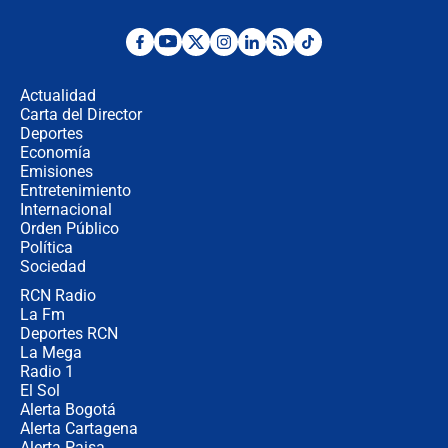
Desde dermatitis hasta infecciones:
los riesgos de usar cascos de motos
de aplicaciones de transporte
Actualidad
Carta del Director
¿Cómo comprar dólares desde el
Deportes
celular? Requisitos, pasos y
Economía
recomendaciones
Emisiones
Entretenimiento
Internacional
Las seis de las 6 con Juan Lozano |
Orden Público
jueves 6 de agosto de 2026
Política
Sociedad
RCN Radio
Posesión de Abelardo De La Espriella
La Fm
en Cali: ¿qué pasará con los
congresistas del Pacto Histórico que
Deportes RCN
no asistirán?
La Mega
Radio 1
El Sol
Alerta Bogotá
Alerta Cartagena
Alerta Paisa