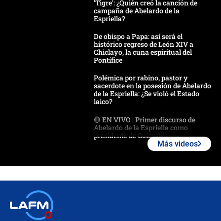
'Tigre': ¿Quién creó la canción de
campaña de Abelardo de la
Espriella?
De obispo a Papa: así será el
histórico regreso de León XIV a
Chiclayo, la cuna espiritual del
Pontífice
Polémica por rabino, pastor y
sacerdote en la posesión de Abelardo
de la Espriella: ¿Se violó el Estado
laico?
🔴 EN VIVO | Primer discurso de
Abelardo de la Espriella como
presidente de Colombia
Más videos
¿La posesión de Abelardo De la
Espriella en Cali inicia la
descentralización en Colombia? Esto
respondió el alcalde Eder
Así será la posesión de Abelardo de
la Espriella este 7 de agosto:
cronograma oficial y detalles clave