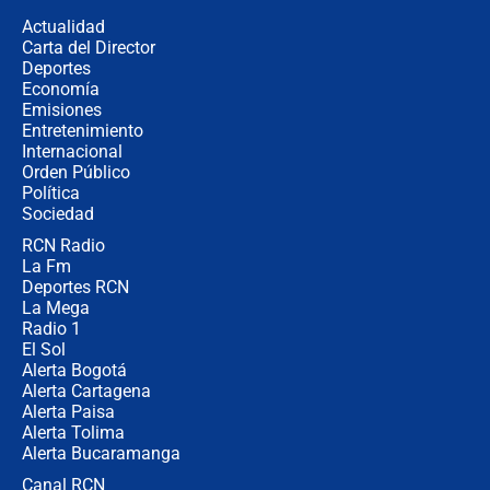
congresistas del Pacto Histórico que
Actualidad
no asistirán?
Carta del Director
Álvaro Uribe asistirá a la posesión y
Deportes
crece el pulso por la elección del
Economía
contralor
Emisiones
Entretenimiento
Internacional
🔴 EN VIVO | Noticiero La FM con
Orden Público
Juan Lozano - 6 de agosto de 2026
Política
Sociedad
RCN Radio
¿Por qué De la Espriella gobernará
La Fm
desde Barranquilla? Experto explica
la razón
Deportes RCN
La Mega
Radio 1
El Sol
Alerta Bogotá
Alerta Cartagena
Alerta Paisa
Alerta Tolima
Alerta Bucaramanga
Canal RCN