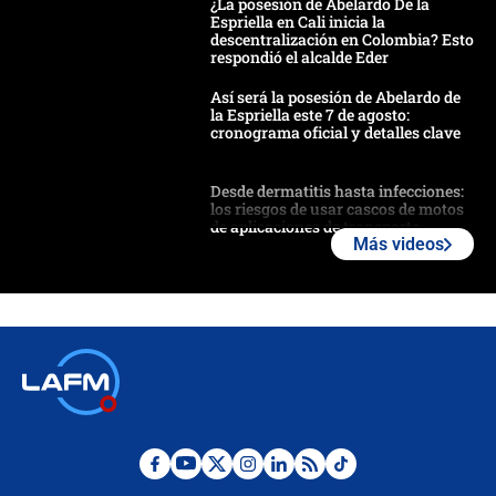
¿La posesión de Abelardo De la
Espriella en Cali inicia la
descentralización en Colombia? Esto
respondió el alcalde Eder
Así será la posesión de Abelardo de
la Espriella este 7 de agosto:
cronograma oficial y detalles clave
Desde dermatitis hasta infecciones:
los riesgos de usar cascos de motos
de aplicaciones de transporte
Más videos
¿Cómo comprar dólares desde el
celular? Requisitos, pasos y
recomendaciones
Las seis de las 6 con Juan Lozano |
jueves 6 de agosto de 2026
Posesión de Abelardo De La Espriella
en Cali: ¿qué pasará con los