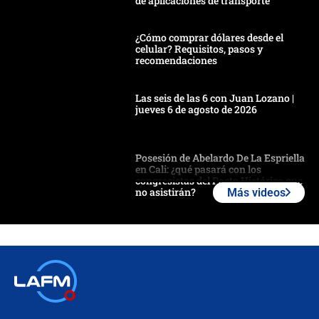
de aplicaciones de transporte
¿Cómo comprar dólares desde el
celular? Requisitos, pasos y
recomendaciones
Las seis de las 6 con Juan Lozano |
jueves 6 de agosto de 2026
Posesión de Abelardo De La Espriella
en Cali: ¿qué pasará con los
congresistas del Pacto Histórico que
no asistirán?
Más videos
Álvaro Uribe asistirá a la posesión y
crece el pulso por la elección del
contralor
🔴 EN VIVO | Noticiero La FM con
Juan Lozano - 6 de agosto de 2026