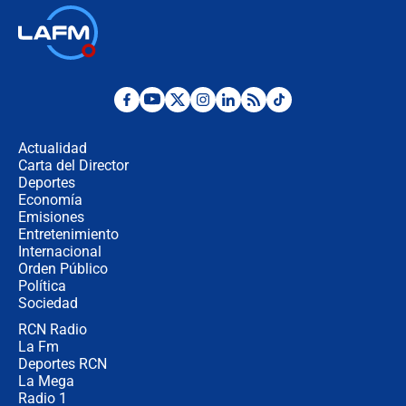
Las seis de las 6 con Juan Lozano |
jueves 6 de agosto de 2026
Posesión de Abelardo De La Espriella
en Cali: ¿qué pasará con los
congresistas del Pacto Histórico que
Actualidad
no asistirán?
Carta del Director
Álvaro Uribe asistirá a la posesión y
Deportes
crece el pulso por la elección del
Economía
contralor
Emisiones
Entretenimiento
Internacional
🔴 EN VIVO | Noticiero La FM con
Orden Público
Juan Lozano - 6 de agosto de 2026
Política
Sociedad
RCN Radio
¿Por qué De la Espriella gobernará
La Fm
desde Barranquilla? Experto explica
la razón
Deportes RCN
La Mega
Radio 1