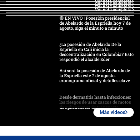
Ver nota completa
Ver nota completa
Ver nota completa
Ver nota completa
🔴 EN VIVO | Posesión presidencial
de Abelardo de la Espriella hoy 7 de
agosto, siga el minuto a minuto
¿La posesión de Abelardo De la
Espriella en Cali inicia la
descentralización en Colombia? Esto
respondió el alcalde Eder
Así será la posesión de Abelardo de
la Espriella este 7 de agosto:
cronograma oficial y detalles clave
Desde dermatitis hasta infecciones:
los riesgos de usar cascos de motos
de aplicaciones de transporte
Más videos
¿Cómo comprar dólares desde el
celular? Requisitos, pasos y
recomendaciones