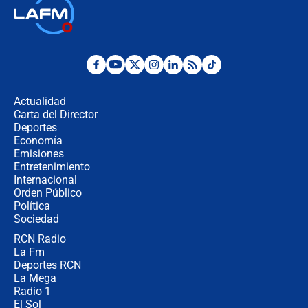
Las seis de las 6 con Juan Lozano |
jueves 6 de agosto de 2026
Posesión de Abelardo De La Espriella
en Cali: ¿qué pasará con los
congresistas del Pacto Histórico que
Actualidad
no asistirán?
Carta del Director
Álvaro Uribe asistirá a la posesión y
Deportes
crece el pulso por la elección del
Economía
contralor
Emisiones
Entretenimiento
Internacional
🔴 EN VIVO | Noticiero La FM con
Orden Público
Juan Lozano - 6 de agosto de 2026
Política
Sociedad
RCN Radio
¿Por qué De la Espriella gobernará
La Fm
desde Barranquilla? Experto explica
la razón
Deportes RCN
La Mega
Radio 1
El Sol