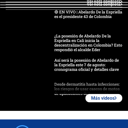
Ver nota completa
Ver nota completa
🔴 EN VIVO | Abelardo De la Espriella
es el presidente 43 de Colombia
¿La posesión de Abelardo De la
Espriella en Cali inicia la
descentralización en Colombia? Esto
respondió el alcalde Eder
Así será la posesión de Abelardo de
la Espriella este 7 de agosto:
cronograma oficial y detalles clave
Desde dermatitis hasta infecciones:
los riesgos de usar cascos de motos
de aplicaciones de transporte
Más videos
¿Cómo comprar dólares desde el
celular? Requisitos, pasos y
recomendaciones