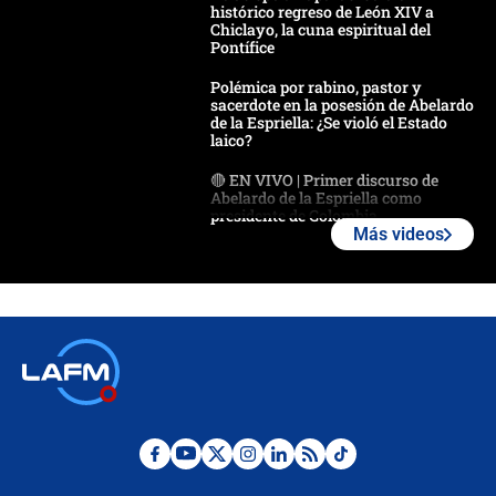
histórico regreso de León XIV a
Chiclayo, la cuna espiritual del
Pontífice
Polémica por rabino, pastor y
sacerdote en la posesión de Abelardo
de la Espriella: ¿Se violó el Estado
laico?
🔴 EN VIVO | Primer discurso de
Abelardo de la Espriella como
presidente de Colombia
Más videos
¿La posesión de Abelardo De la
Espriella en Cali inicia la
descentralización en Colombia? Esto
respondió el alcalde Eder
Así será la posesión de Abelardo de
la Espriella este 7 de agosto:
cronograma oficial y detalles clave
Desde dermatitis hasta infecciones:
los riesgos de usar cascos de motos