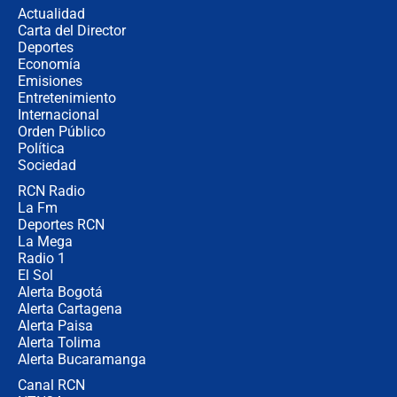
de aplicaciones de transporte
Actualidad
Carta del Director
¿Cómo comprar dólares desde el
Deportes
celular? Requisitos, pasos y
Economía
recomendaciones
Emisiones
Entretenimiento
Internacional
Las seis de las 6 con Juan Lozano |
Orden Público
jueves 6 de agosto de 2026
Política
Sociedad
RCN Radio
Posesión de Abelardo De La Espriella
La Fm
en Cali: ¿qué pasará con los
congresistas del Pacto Histórico que
Deportes RCN
no asistirán?
La Mega
Radio 1
El Sol
Alerta Bogotá
Alerta Cartagena
Alerta Paisa
Alerta Tolima
Alerta Bucaramanga
Canal RCN