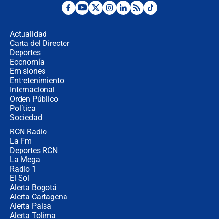
Estratega de Abelardo de la Espriella
revela cómo venció a la “casta
política” en campaña: “Estaba
Actualidad
completamente seguro”
Carta del Director
Alias ‘Calarcá’ habría pagado $60
Deportes
millones al mes a un supuesto
Economía
coronel para filtrar información del
Emisiones
Ejército
Entretenimiento
Internacional
Las razones para escoger al nuevo
Orden Público
director de la Policía
Política
Sociedad
RCN Radio
"Prohibir es la salida fácil": ¿Qué
La Fm
futuro les espera a las cabalgatas en
Colombia?
Deportes RCN
La Mega
Radio 1
El Sol
Alerta Bogotá
Alerta Cartagena
Alerta Paisa
Alerta Tolima