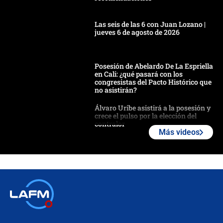
Las seis de las 6 con Juan Lozano |
jueves 6 de agosto de 2026
Posesión de Abelardo De La Espriella
en Cali: ¿qué pasará con los
congresistas del Pacto Histórico que
no asistirán?
Álvaro Uribe asistirá a la posesión y
crece el pulso por la elección del
contralor
Más videos
🔴 EN VIVO | Noticiero La FM con
Juan Lozano - 6 de agosto de 2026
¿Por qué De la Espriella gobernará
desde Barranquilla? Experto explica
la razón