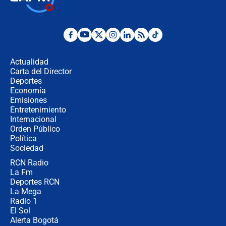
jueves 6 de agosto de 2026
Posesión de Abelardo De La Espriella
en Cali: ¿qué pasará con los
congresistas del Pacto Histórico que
Actualidad
no asistirán?
Carta del Director
Álvaro Uribe asistirá a la posesión y
Deportes
crece el pulso por la elección del
Economía
contralor
Emisiones
Entretenimiento
Internacional
🔴 EN VIVO | Noticiero La FM con
Orden Público
Juan Lozano - 6 de agosto de 2026
Política
Sociedad
RCN Radio
¿Por qué De la Espriella gobernará
La Fm
desde Barranquilla? Experto explica
la razón
Deportes RCN
La Mega
Radio 1
El Sol
Alerta Bogotá