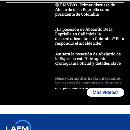
🔴 EN VIVO | Primer discurso de
Abelardo de la Espriella como
presidente de Colombia
¿La posesión de Abelardo De la
Espriella en Cali inicia la
descentralización en Colombia? Esto
respondió el alcalde Eder
Así será la posesión de Abelardo de
la Espriella este 7 de agosto:
cronograma oficial y detalles clave
Desde dermatitis hasta infecciones:
los riesgos de usar cascos de motos
de aplicaciones de transporte
Más videos
¿Cómo comprar dólares desde el
celular? Requisitos, pasos y
recomendaciones
Las seis de las 6 con Juan Lozano |