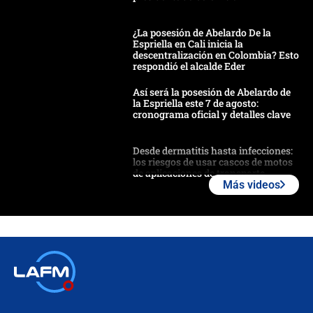
¿La posesión de Abelardo De la
Espriella en Cali inicia la
descentralización en Colombia? Esto
respondió el alcalde Eder
Así será la posesión de Abelardo de
la Espriella este 7 de agosto:
cronograma oficial y detalles clave
Desde dermatitis hasta infecciones:
los riesgos de usar cascos de motos
de aplicaciones de transporte
Más videos
¿Cómo comprar dólares desde el
celular? Requisitos, pasos y
recomendaciones
Las seis de las 6 con Juan Lozano |
jueves 6 de agosto de 2026