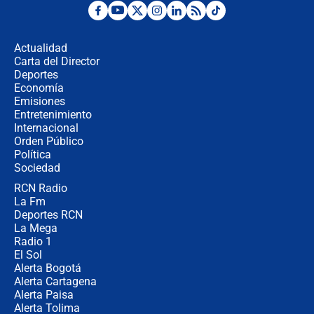
Posesión de Abelardo De La Espriella
en Cali: ¿qué pasará con los
congresistas del Pacto Histórico que
Actualidad
no asistirán?
Carta del Director
Álvaro Uribe asistirá a la posesión y
Deportes
crece el pulso por la elección del
Economía
contralor
Emisiones
Entretenimiento
Internacional
🔴 EN VIVO | Noticiero La FM con
Orden Público
Juan Lozano - 6 de agosto de 2026
Política
Sociedad
RCN Radio
¿Por qué De la Espriella gobernará
La Fm
desde Barranquilla? Experto explica
la razón
Deportes RCN
La Mega
Radio 1
El Sol
Alerta Bogotá
Alerta Cartagena
Alerta Paisa
Alerta Tolima