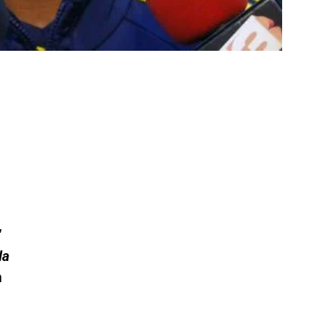
'
la
n