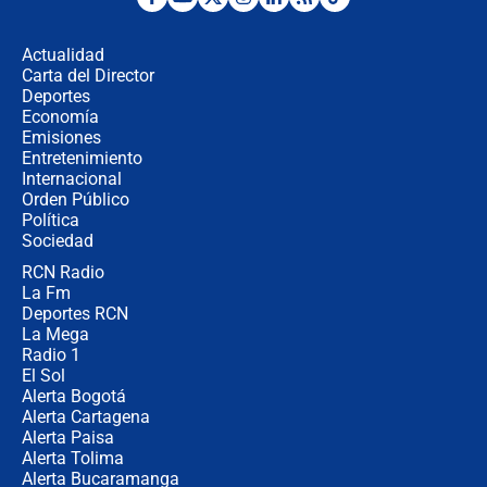
¿Por qué De la Espriella gobernará
desde Barranquilla? Experto explica
la razón
Actualidad
Carta del Director
Estratega de Abelardo de la Espriella
Deportes
revela cómo venció a la “casta
Economía
política” en campaña: “Estaba
Emisiones
completamente seguro”
Entretenimiento
Internacional
Alias ‘Calarcá’ habría pagado $60
Orden Público
millones al mes a un supuesto
Política
coronel para filtrar información del
Ejército
Sociedad
RCN Radio
Las razones para escoger al nuevo
La Fm
director de la Policía
Deportes RCN
La Mega
Radio 1
El Sol
Alerta Bogotá
Alerta Cartagena
Alerta Paisa
Alerta Tolima
Alerta Bucaramanga