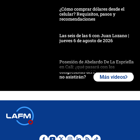
¿Cómo comprar dólares desde el
celular? Requisitos, pasos y
recomendaciones
Las seis de las 6 con Juan Lozano |
jueves 6 de agosto de 2026
Posesión de Abelardo De La Espriella
en Cali: ¿qué pasará con los
congresistas del Pacto Histórico que
no asistirán?
Más videos
Álvaro Uribe asistirá a la posesión y
crece el pulso por la elección del
contralor
🔴 EN VIVO | Noticiero La FM con
Juan Lozano - 6 de agosto de 2026