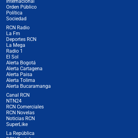
Internacional
🔴 EN VIVO | Noticiero La FM con
Orden Público
Juan Lozano - 6 de agosto de 2026
Política
Sociedad
RCN Radio
¿Por qué De la Espriella gobernará
La Fm
desde Barranquilla? Experto explica
la razón
Deportes RCN
La Mega
Radio 1
El Sol
Alerta Bogotá
Alerta Cartagena
Alerta Paisa
Alerta Tolima
Alerta Bucaramanga
Canal RCN
NTN24
RCN Comerciales
RCN Novelas
Noticias RCN
SuperLike
La República