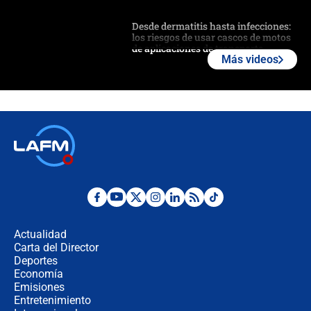
Desde dermatitis hasta infecciones:
los riesgos de usar cascos de motos
de aplicaciones de transporte
Más videos
¿Cómo comprar dólares desde el
celular? Requisitos, pasos y
recomendaciones
Las seis de las 6 con Juan Lozano |
jueves 6 de agosto de 2026
Posesión de Abelardo De La Espriella
en Cali: ¿qué pasará con los
congresistas del Pacto Histórico que
Actualidad
no asistirán?
Carta del Director
Álvaro Uribe asistirá a la posesión y
Deportes
crece el pulso por la elección del
Economía
contralor
Emisiones
Entretenimiento